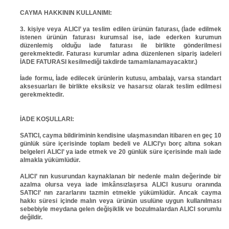
CAYMA HAKKININ KULLANIMI:
3. kişiye veya ALICI’ ya teslim edilen ürünün faturası, (İade edilmek
istenen ürünün faturası kurumsal ise, iade ederken kurumun
düzenlemiş olduğu iade faturası ile birlikte gönderilmesi
gerekmektedir. Faturası kurumlar adına düzenlenen sipariş iadeleri
İADE FATURASI kesilmediği takdirde tamamlanamayacaktır.)
İade formu, İade edilecek ürünlerin kutusu, ambalajı, varsa standart
aksesuarları ile birlikte eksiksiz ve hasarsız olarak teslim edilmesi
gerekmektedir.
İADE KOŞULLARI:
SATICI, cayma bildiriminin kendisine ulaşmasından itibaren en geç 10
günlük süre içerisinde toplam bedeli ve ALICI’yı borç altına sokan
belgeleri ALICI’ ya iade etmek ve 20 günlük süre içerisinde malı iade
almakla yükümlüdür.
ALICI’ nın kusurundan kaynaklanan bir nedenle malın değerinde bir
azalma olursa veya iade imkânsızlaşırsa ALICI kusuru oranında
SATICI’ nın zararlarını tazmin etmekle yükümlüdür. Ancak cayma
hakkı süresi içinde malın veya ürünün usulüne uygun kullanılması
sebebiyle meydana gelen değişiklik ve bozulmalardan ALICI sorumlu
değildir.