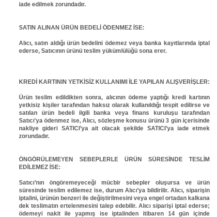
iade edilmek zorundadır.
SATIN ALINAN ÜRÜN BEDELİ ÖDENMEZ İSE:
Alıcı, satın aldığı ürün bedelini ödemez veya banka kayıtlarında iptal
ederse, Satıcının ürünü teslim yükümlülüğü sona erer.
KREDİ KARTININ YETKİSİZ KULLANIMI İLE YAPILAN ALIŞVERİŞLER:
Ürün teslim edildikten sonra, alıcının ödeme yaptığı kredi kartının
yetkisiz kişiler tarafından haksız olarak kullanıldığı tespit edilirse ve
satılan ürün bedeli ilgili banka veya finans kuruluşu tarafından
Satıcı'ya ödenmez ise, Alıcı, sözleşme konusu ürünü 3 gün içerisinde
nakliye gideri SATICI’ya ait olacak şekilde SATICI’ya iade etmek
zorundadır.
ÖNGÖRÜLEMEYEN SEBEPLERLE ÜRÜN SÜRESİNDE TESLİM
EDİLEMEZ İSE:
Satıcı’nın öngöremeyeceği mücbir sebepler oluşursa ve ürün
süresinde teslim edilemez ise, durum Alıcı’ya bildirilir. Alıcı, siparişin
iptalini, ürünün benzeri ile değiştirilmesini veya engel ortadan kalkana
dek teslimatın ertelenmesini talep edebilir. Alıcı siparişi iptal ederse;
ödemeyi nakit ile yapmış ise iptalinden itibaren 14 gün içinde