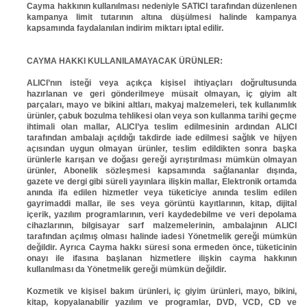
Cayma hakkının kullanılması nedeniyle SATICI tarafından düzenlenen
kampanya limit tutarının altına düşülmesi halinde kampanya
kapsamında faydalanılan indirim miktarı iptal edilir.
CAYMA HAKKI KULLANILAMAYACAK ÜRÜNLER:
ALICI’nın isteği veya açıkça kişisel ihtiyaçları doğrultusunda
hazırlanan ve geri gönderilmeye müsait olmayan, iç giyim alt
parçaları, mayo ve bikini altları, makyaj malzemeleri, tek kullanımlık
ürünler, çabuk bozulma tehlikesi olan veya son kullanma tarihi geçme
ihtimali olan mallar, ALICI’ya teslim edilmesinin ardından ALICI
tarafından ambalajı açıldığı takdirde iade edilmesi sağlık ve hijyen
açısından uygun olmayan ürünler, teslim edildikten sonra başka
ürünlerle karışan ve doğası gereği ayrıştırılması mümkün olmayan
ürünler, Abonelik sözleşmesi kapsamında sağlananlar dışında,
gazete ve dergi gibi süreli yayınlara ilişkin mallar, Elektronik ortamda
anında ifa edilen hizmetler veya tüketiciye anında teslim edilen
gayrimaddi mallar, ile ses veya görüntü kayıtlarının, kitap, dijital
içerik, yazılım programlarının, veri kaydedebilme ve veri depolama
cihazlarının, bilgisayar sarf malzemelerinin, ambalajının ALICI
tarafından açılmış olması halinde iadesi Yönetmelik gereği mümkün
değildir. Ayrıca Cayma hakkı süresi sona ermeden önce, tüketicinin
onayı ile ifasına başlanan hizmetlere ilişkin cayma hakkının
kullanılması da Yönetmelik gereği mümkün değildir.
Kozmetik ve kişisel bakım ürünleri, iç giyim ürünleri, mayo, bikini,
kitap, kopyalanabilir yazılım ve programlar, DVD, VCD, CD ve