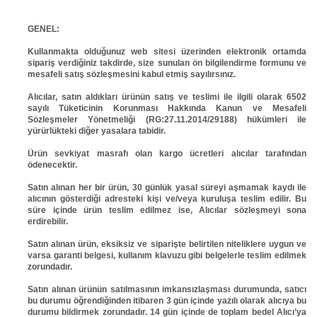
GENEL:
Kullanmakta olduğunuz web sitesi üzerinden elektronik ortamda
sipariş verdiğiniz takdirde, size sunulan ön bilgilendirme formunu ve
mesafeli satış sözleşmesini kabul etmiş sayılırsınız.
Alıcılar, satın aldıkları ürünün satış ve teslimi ile ilgili olarak 6502
sayılı Tüketicinin Korunması Hakkında Kanun ve Mesafeli
Sözleşmeler Yönetmeliği (RG:27.11.2014/29188) hükümleri ile
yürürlükteki diğer yasalara tabidir.
Ürün sevkiyat masrafı olan kargo ücretleri alıcılar tarafından
ödenecektir.
Satın alınan her bir ürün, 30 günlük yasal süreyi aşmamak kaydı ile
alıcının gösterdiği adresteki kişi ve/veya kuruluşa teslim edilir. Bu
süre içinde ürün teslim edilmez ise, Alıcılar sözleşmeyi sona
erdirebilir.
Satın alınan ürün, eksiksiz ve siparişte belirtilen niteliklere uygun ve
varsa garanti belgesi, kullanım klavuzu gibi belgelerle teslim edilmek
zorundadır.
Satın alınan ürünün satılmasının imkansızlaşması durumunda, satıcı
bu durumu öğrendiğinden itibaren 3 gün içinde yazılı olarak alıcıya bu
durumu bildirmek zorundadır. 14 gün içinde de toplam bedel Alıcı’ya