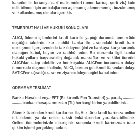
kasetler ile kırtasiye sarf malzemeleri (toner, kartuş, şerit vb.) iade
edilebilmesi için ambalajlarının açılmamış, denenmemiş, bozulmamış
ve kullanılmamış olmaları gerekir.
TEMERRÜT HALİ VE HUKUKİ SONUÇLARI
ALICI, ödeme işlemlerini kredi kartı ile yaptığı durumda temerrüde
düştüğü takdirde, kart sahibi banka ile arasındaki kredi kartı
sözleşmesi çerçevesinde faiz ödeyeceğini ve bankaya karşı sorumlu
olacağını kabul, beyan ve taahhüt eder. Bu durumda ilgili banka
hukuki yollara başvurabilir; doğacak masrafları ve vekâlet ücretini
ALICI’dan talep edebilir ve her koşulda ALICI’nın borcundan dolayı
temerrüde düşmesi halinde, ALICI, borcun gecikmeli ifasından dolayı
SATICI’nın uğradığı zarar ve ziyanını ödeyeceğini kabul eder.
ÖDEME VE TESLİMAT
Banka Havalesi veya EFT (Elektronik Fon Transferi) yaparak, ............,
........., bankası hesaplarımızdan (TL) herhangi birine yapabilirsiniz.
Sitemiz üzerinden kredi kartlarınız ile, Her türlü kredi kartınıza online
tek ödeme ya da online taksit imkânlarından yararlanabilirsiniz.
Online ödemelerinizde siparişiniz sonunda kredi kartınızdan tutar
çekim işlemi gerçekleşecektir.